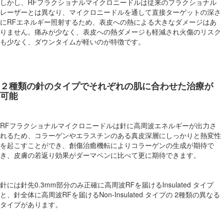
しかし、RFフラクショナルマイクロニードルは従来のフラクショナル
レーザーとは異なり、マイクロニードルを通して直接ターゲットの深さ
にRFエネルギー照射するため、表皮への熱による大きなダメージはあ
りません。痛みが少なく、表皮への熱ダメージも軽減され火傷のリスク
も少なく、ダウンタイムが軽いのが特徴です。
２種類の針のタイプでそれぞれの肌に合わせた治療が
可能
RFフラクショナルマイクロニードルは針に高周波エネルギーが出力さ
れるため、コラーゲンやエラスチンのある真皮深層にしっかりと熱変性
を起こすことができ、創傷治癒機転によりコラーゲンの生成が期待で
き、皮膚の若返り効果がダーマペンに比べて更に期待できます。
針には針先0.3mm部分のみ正確に高周波RFを届けるInsulated タイプ
と、針全体に高周波RFを届けるNon-Insulated タイプの 2種類の異なる
タイプがあります。