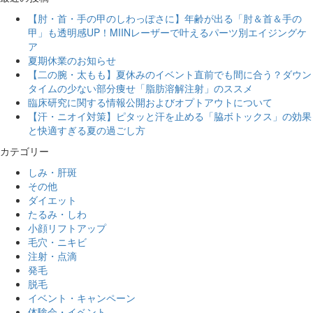
【肘・首・手の甲のしわっぽさに】年齢が出る「肘＆首＆手の
甲」も透明感UP！MIINレーザーで叶えるパーツ別エイジングケ
ア
夏期休業のお知らせ
【二の腕・太もも】夏休みのイベント直前でも間に合う？ダウン
タイムの少ない部分痩せ「脂肪溶解注射」のススメ
臨床研究に関する情報公開およびオプトアウトについて
【汗・ニオイ対策】ピタッと汗を止める「脇ボトックス」の効果
と快適すぎる夏の過ごし方
カテゴリー
しみ・肝斑
その他
ダイエット
たるみ・しわ
小顔リフトアップ
毛穴・ニキビ
注射・点滴
発毛
脱毛
イベント・キャンペーン
体験会・イベント