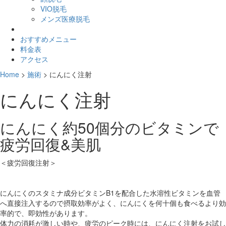
VIO脱毛
メンズ医療脱毛
おすすめメニュー
料金表
アクセス
Home
>
施術
>
にんにく注射
にんにく注射
にんにく約50個分のビタミンで
疲労回復&美肌
＜疲労回復注射＞
にんにくのスタミナ成分ビタミンB1を配合した水溶性ビタミンを血管
へ直接注入するので摂取効率がよく、にんにくを何十個も食べるより効
率的で、即効性があります。
体力の消耗が激しい時や、疲労のピーク時には、にんにく注射をお試し