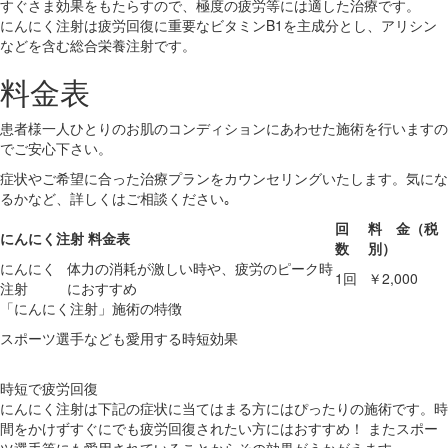
すぐさま効果をもたらすので、極度の疲労等には適した治療です。
にんにく注射は疲労回復に重要なビタミンB1を主成分とし、アリシン
などを含む総合栄養注射です。
料金表
患者様一人ひとりのお肌のコンディションにあわせた施術を行いますの
でご安心下さい。
症状やご希望に合った治療プランをカウンセリングいたします。気にな
るかなど、詳しくはご相談ください｡
回
料 金（税
にんにく注射 料金表
数
別）
にんにく
体力の消耗が激しい時や、疲労のピーク時
1回
￥2,000
注射
におすすめ
「にんにく注射」施術の特徴
スポーツ選手なども愛用する時短効果
時短で疲労回復
にんにく注射は下記の症状に当てはまる方にはぴったりの施術です。時
間をかけずすぐにでも疲労回復されたい方にはおすすめ！ またスポー
ツ選手等にも愛用されていることからその効果がうかがえます。