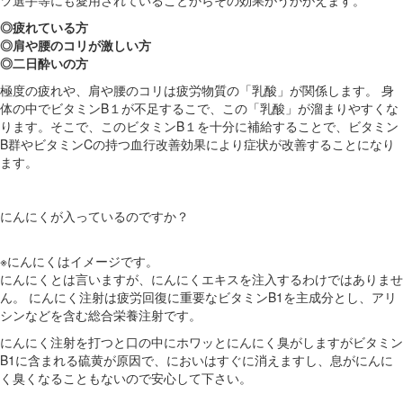
◎疲れている方
◎肩や腰のコリが激しい方
◎二日酔いの方
極度の疲れや、肩や腰のコリは疲労物質の「乳酸」が関係します。 身
体の中でビタミンB１が不足するこで、この「乳酸」が溜まりやすくな
ります。そこで、このビタミンB１を十分に補給することで、ビタミン
B群やビタミンCの持つ血行改善効果により症状が改善することになり
ます。
にんにくが入っているのですか？
※にんにくはイメージです。
にんにくとは言いますが、にんにくエキスを注入するわけではありませ
ん。 にんにく注射は疲労回復に重要なビタミンB1を主成分とし、アリ
シンなどを含む総合栄養注射です。
にんにく注射を打つと口の中にホワッとにんにく臭がしますがビタミン
B1に含まれる硫黄が原因で、においはすぐに消えますし、息がにんに
く臭くなることもないので安心して下さい。