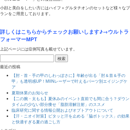
小顔と美白をしたい方にはハイフ＋グルタチオンのセットなど様々なプ
ランをご用意しております。
詳しくはこちらからチェックお願いします♪→
ウルトラ
フォーマーMPT
上記ページには症例写真も載せています。
最近の投稿
【肘・首・手の甲のしわっぽさに】年齢が出る「肘＆首＆手の
甲」も透明感UP！MIINレーザーで叶えるパーツ別エイジングケ
ア
夏期休業のお知らせ
【二の腕・太もも】夏休みのイベント直前でも間に合う？ダウン
タイムの少ない部分痩せ「脂肪溶解注射」のススメ
臨床研究に関する情報公開およびオプトアウトについて
【汗・ニオイ対策】ピタッと汗を止める「脇ボトックス」の効果
と快適すぎる夏の過ごし方