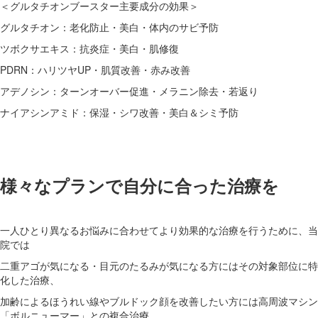
＜グルタチオンブースター主要成分の効果＞
グルタチオン：老化防止・美白・体内のサビ予防
ツボクサエキス：抗炎症・美白・肌修復
PDRN：ハリツヤUP・肌質改善・赤み改善
アデノシン：ターンオーバー促進・メラニン除去・若返り
ナイアシンアミド：保湿・シワ改善・美白＆シミ予防
様々なプランで自分に合った治療を
一人ひとり異なるお悩みに合わせてより効果的な治療を行うために、当
院では
二重アゴが気になる・目元のたるみが気になる方にはその対象部位に特
化した治療、
加齢によるほうれい線やブルドック顔を改善したい方には高周波マシン
「ボルニューマー」との複合治療、