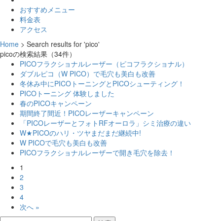
おすすめメニュー
料金表
アクセス
Home
>
Search results for 'pico'
picoの検索結果
（34件）
PICOフラクショナルレーザー（ピコフラクショナル）
ダブルピコ（W PICO）で毛穴も美白も改善
冬休み中にPICOトーニングとPICOシューティング！
PICOトーニング 体験しました
春のPICOキャンペーン
期間終了間近！PICOレーザーキャンペーン
「PICOレーザーとフォトRFオーロラ」シミ治療の違い
W★PICOのハリ・ツヤまだまだ継続中!
W PICOで毛穴も美白も改善
PICOフラクショナルレーザーで開き毛穴を除去！
1
2
3
4
次へ »