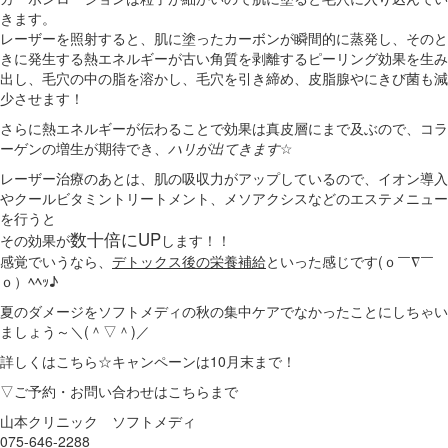
きます。
レーザーを照射すると、肌に塗ったカーボンが瞬間的に蒸発し、そのと
きに発生する熱エネルギーが古い角質を剥離するピーリング効果を生み
出し、毛穴の中の脂を溶かし、毛穴を引き締め、皮脂腺やにきび菌も減
少させます！
さらに熱エネルギーが伝わることで効果は真皮層にまで及ぶので、コラ
ーゲンの増生が期待でき、
ハリが出てきます
☆
レーザー治療のあとは、肌の吸収力がアップしているので、イオン導入
やクールビタミントリートメント、メソアクシスなどのエステメニュー
を行うと
数十倍にUP
その効果が
します！！
感覚でいうなら、
デトックス後の栄養補給
といった感じです(ｏ￣∇￣
ｏ）ﾍﾍｯ♪
夏のダメージをソフトメディの秋の集中ケアでなかったことにしちゃい
ましょう～＼(＾▽＾)／
詳しくはこちら☆キャンペーンは10月末まで！
▽ご予約・お問い合わせはこちらまで
山本クリニック ソフトメディ
075-646-2288