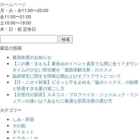
ホームページ
月・火・水11:00〜20:00
金11:00〜21:00
土10:00〜19:00
木・日・祝 定休日
最近の投稿
夏期休業のお知らせ
【二の腕・太もも】夏休みのイベント直前でも間に合う？ダウン
タイムの少ない部分痩せ「脂肪溶解注射」のススメ
臨床研究に関する情報公開およびオプトアウトについて
【汗・ニオイ対策】ピタッと汗を止める「脇ボトックス」の効果
と快適すぎる夏の過ごし方
【次世代の肌育】スネコス・プロファイロ・ジュベルック・リジ
ュランの違いは？あなたに最適な肌育注射の選び方
カテゴリー
しみ・肝斑
その他
ダイエット
たるみ・しわ