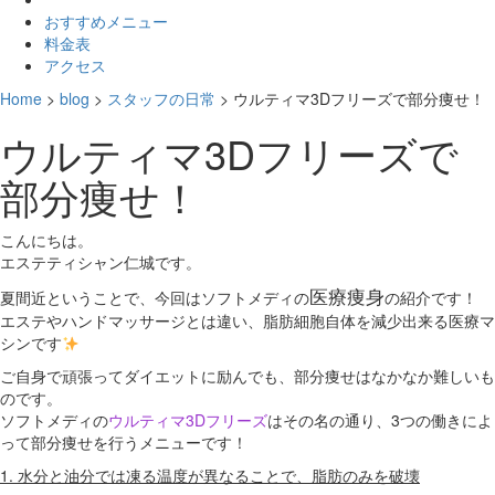
おすすめメニュー
料金表
アクセス
Home
>
blog
>
スタッフの日常
>
ウルティマ3Dフリーズで部分痩せ！
ウルティマ3Dフリーズで
部分痩せ！
こんにちは。
エステティシャン仁城です。
医療痩身
夏間近ということで、今回はソフトメディの
の紹介です！
エステやハンドマッサージとは違い、脂肪細胞自体を減少出来る医療マ
シンです
ご自身で頑張ってダイエットに励んでも、部分痩せはなかなか難しいも
のです。
ソフトメディの
ウルティマ3Dフリーズ
はその名の通り、3つの働きによ
って部分痩せを行うメニューです！
1. 水分と油分では凍る温度が異なることで、脂肪のみを破壊