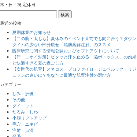
木・日・祝 定休日
最近の投稿
夏期休業のお知らせ
【二の腕・太もも】夏休みのイベント直前でも間に合う？ダウン
タイムの少ない部分痩せ「脂肪溶解注射」のススメ
臨床研究に関する情報公開およびオプトアウトについて
【汗・ニオイ対策】ピタッと汗を止める「脇ボトックス」の効果
と快適すぎる夏の過ごし方
【次世代の肌育】スネコス・プロファイロ・ジュベルック・リジ
ュランの違いは？あなたに最適な肌育注射の選び方
カテゴリー
しみ・肝斑
その他
ダイエット
たるみ・しわ
小顔リフトアップ
毛穴・ニキビ
注射・点滴
発毛