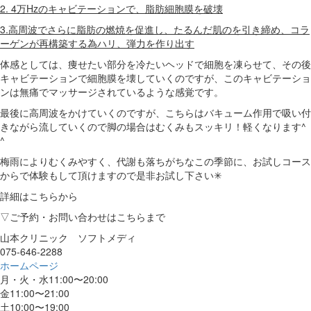
2. 4万Hzのキャビテーションで、脂肪細胞膜を破壊
3.高周波でさらに脂肪の燃焼を促進し、たるんだ肌のを引き締め、コラ
ーゲンが再構築する為ハリ、弾力を作り出す
体感としては、痩せたい部分を冷たいヘッドで細胞を凍らせて、その後
キャビテーションで細胞膜を壊していくのですが、このキャビテーショ
ンは無痛でマッサージされているような感覚です。
最後に高周波をかけていくのですが、こちらはバキューム作用で吸い付
きながら流していくので脚の場合はむくみもスッキリ！軽くなります^
^
梅雨によりむくみやすく、代謝も落ちがちなこの季節に、お試しコース
からで体験もして頂けますので是非お試し下さい✳︎
詳細はこちらから
▽ご予約・お問い合わせはこちらまで
山本クリニック ソフトメディ
075-646-2288
ホームページ
月・火・水11:00〜20:00
金11:00〜21:00
土10:00〜19:00