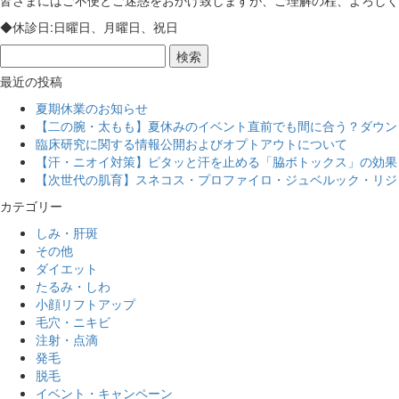
◆休診日:日曜日、月曜日、祝日
最近の投稿
夏期休業のお知らせ
【二の腕・太もも】夏休みのイベント直前でも間に合う？ダウン
臨床研究に関する情報公開およびオプトアウトについて
【汗・ニオイ対策】ピタッと汗を止める「脇ボトックス」の効果
【次世代の肌育】スネコス・プロファイロ・ジュベルック・リジ
カテゴリー
しみ・肝斑
その他
ダイエット
たるみ・しわ
小顔リフトアップ
毛穴・ニキビ
注射・点滴
発毛
脱毛
イベント・キャンペーン