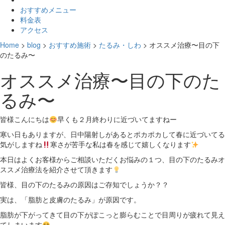
おすすめメニュー
料金表
アクセス
Home
>
blog
>
おすすめ施術
>
たるみ・しわ
>
オススメ治療〜目の下
のたるみ〜
オススメ治療〜目の下のた
るみ〜
皆様こんにちは
早くも２月終わりに近づいてますねー
寒い日もありますが、日中陽射しがあるとポカポカして春に近づいてる
気がしますね
寒さが苦手な私は春を感じて嬉しくなります
本日はよくお客様からご相談いただくお悩みの１つ、目の下のたるみオ
ススメ治療法を紹介させて頂きます
皆様、目の下のたるみの原因はご存知でしょうか？？
実は、「脂肪と皮膚のたるみ」が原因です。
脂肪が下がってきて目の下がぽこっと膨らむことで目周りが疲れて見え
てしまいます