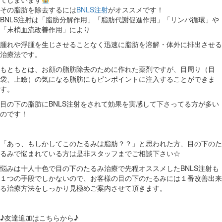
その脂肪を除去するには
BNLS注射
がオススメです！
BNLS注射は「脂肪分解作用」「脂肪代謝促進作用」「リンパ循環」や
「末梢血流改善作用」により
腫れや浮腫を生じさせることなく迅速に脂肪を溶解・体外に排出させる
治療法です。
もともとは、お顔の脂肪除去のために作れた薬剤ですが、目周り（目
袋、上瞼）の気になる脂肪にもピンポイントに注入することができま
す。
目の下の脂肪にBNLS注射をされて効果を実感して下さってる方が多い
のです！
「あっ、もしかしてこのたるみは脂肪？？」と思われた方、目の下のた
るみで悩まれている方は是非スタッフまでご相談下さい☆
悩みは十人十色で目の下のたるみ治療で先程オススメしたBNLS注射も
１つの手段でしかないので、お客様の目の下のたるみには１番改善出来
る治療方法をしっかり見極めご案内させて頂きます。
♪友達追加はこちらから♪